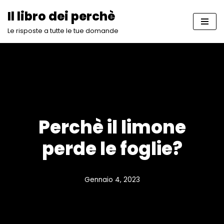
Il libro dei perchè
Vai
Le risposte a tutte le tue domande
al
contenuto
Perchè il limone
perde le foglie?
Gennaio 4, 2023