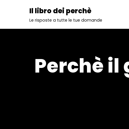
Il libro dei perchè
Vai
Le risposte a tutte le tue domande
al
contenuto
Perchè il