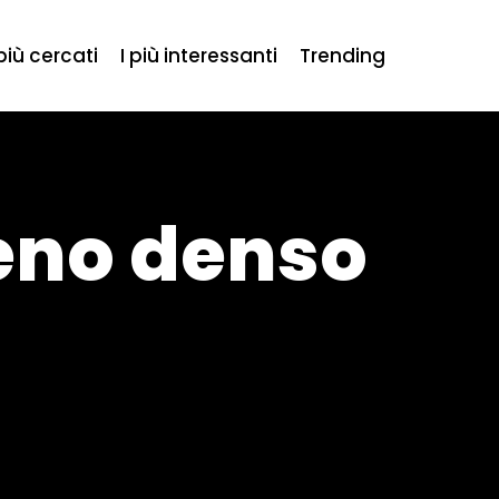
 più cercati
I più interessanti
Trending
meno denso