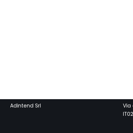
Adintend Srl
Via
IT0