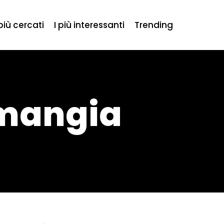
 più cercati
I più interessanti
Trending
 mangia