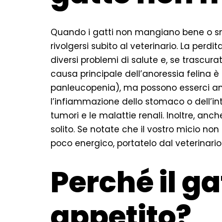
Quando i gatti non mangiano bene o sm
rivolgersi subito al veterinario. La perd
diversi problemi di salute e, se trascur
causa principale dell’anoressia felina è u
panleucopenia), ma possono esserci an
l’infiammazione dello stomaco o dell’intes
tumori e le malattie renali. Inoltre, an
solito. Se notate che il vostro micio 
poco energico, portatelo dal veterinar
Perché il g
appetito?