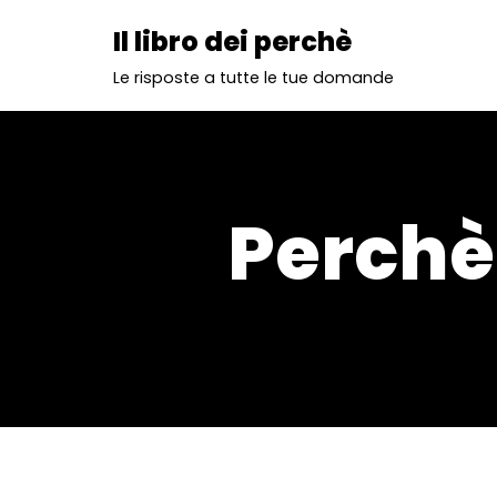
Il libro dei perchè
Vai
Le risposte a tutte le tue domande
al
contenuto
Perchè