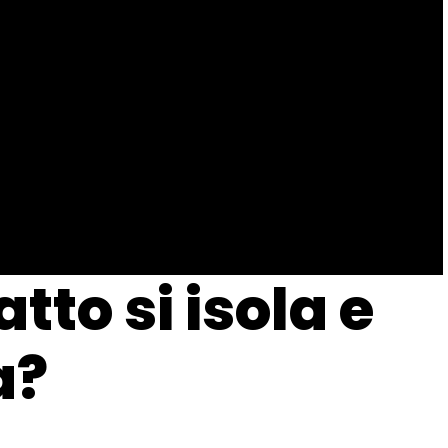
tto si isola e
a?