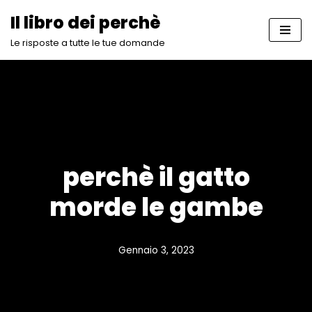
Il libro dei perchè
Vai
Le risposte a tutte le tue domande
al
contenuto
perchè il gatto
morde le gambe
Gennaio 3, 2023