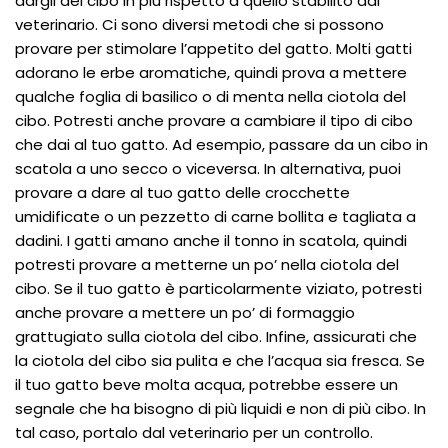
dargli del cibo in più rispetto a quello stabilito dal
veterinario. Ci sono diversi metodi che si possono
provare per stimolare l’appetito del gatto. Molti gatti
adorano le erbe aromatiche, quindi prova a mettere
qualche foglia di basilico o di menta nella ciotola del
cibo. Potresti anche provare a cambiare il tipo di cibo
che dai al tuo gatto. Ad esempio, passare da un cibo in
scatola a uno secco o viceversa. In alternativa, puoi
provare a dare al tuo gatto delle crocchette
umidificate o un pezzetto di carne bollita e tagliata a
dadini. I gatti amano anche il tonno in scatola, quindi
potresti provare a metterne un po’ nella ciotola del
cibo. Se il tuo gatto è particolarmente viziato, potresti
anche provare a mettere un po’ di formaggio
grattugiato sulla ciotola del cibo. Infine, assicurati che
la ciotola del cibo sia pulita e che l’acqua sia fresca. Se
il tuo gatto beve molta acqua, potrebbe essere un
segnale che ha bisogno di più liquidi e non di più cibo. In
tal caso, portalo dal veterinario per un controllo.