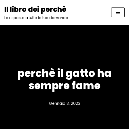
Il libro dei perchè
Vai
Le risposte a tutte le tue domande
al
contenuto
perchè il gatto ha
sempre fame
Gennaio 3, 2023