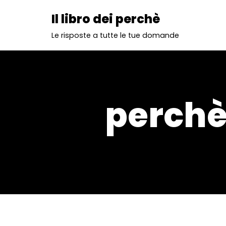
Il libro dei perchè
Vai
Le risposte a tutte le tue domande
al
contenuto
perchè