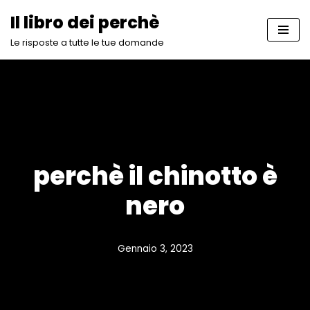
Il libro dei perchè
Vai
Le risposte a tutte le tue domande
al
contenuto
perchè il chinotto è
nero
Gennaio 3, 2023