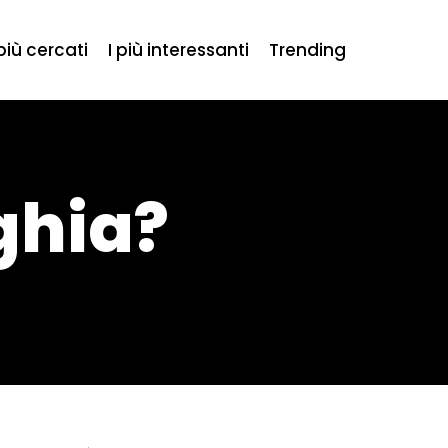
 più cercati
I più interessanti
Trending
ghia?