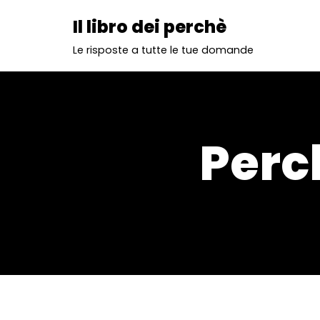
Il libro dei perchè
Vai
Le risposte a tutte le tue domande
al
contenuto
Perc