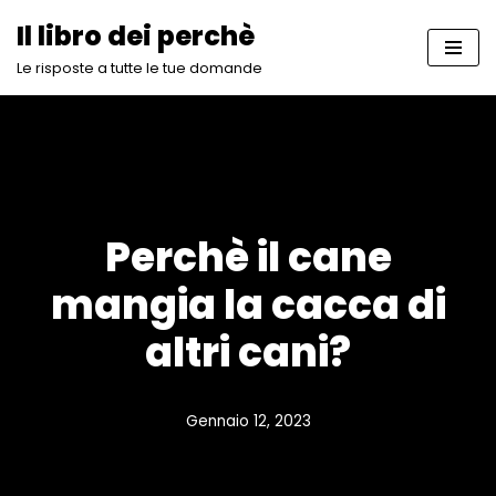
Il libro dei perchè
Vai
Le risposte a tutte le tue domande
al
contenuto
Perchè il cane
mangia la cacca di
altri cani?
Gennaio 12, 2023