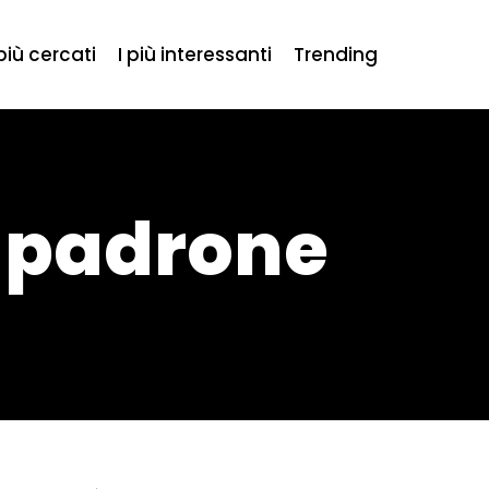
 più cercati
I più interessanti
Trending
l padrone