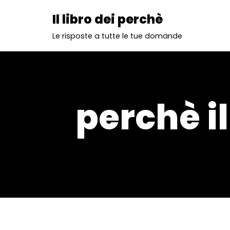
Il libro dei perchè
Vai
Le risposte a tutte le tue domande
al
contenuto
perchè i