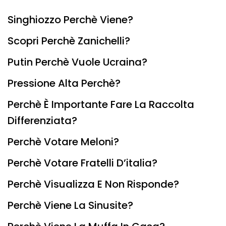
Singhiozzo Perchè Viene?
Scopri Perchè Zanichelli?
Putin Perchè Vuole Ucraina?
Pressione Alta Perchè?
Perchè È Importante Fare La Raccolta
Differenziata?
Perchè Votare Meloni?
Perchè Votare Fratelli D’italia?
Perchè Visualizza E Non Risponde?
Perchè Viene La Sinusite?