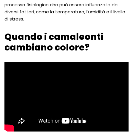
processo fisiologico che può essere influenzato da
diversi fattori, come la temperatura, l’umidità e il livello
di stress.
Quando i camaleonti
cambiano colore?