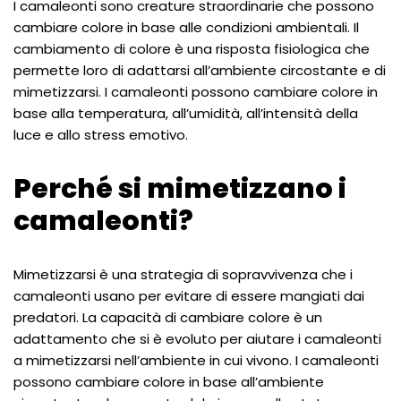
I camaleonti sono creature straordinarie che possono
cambiare colore in base alle condizioni ambientali. Il
cambiamento di colore è una risposta fisiologica che
permette loro di adattarsi all’ambiente circostante e di
mimetizzarsi. I camaleonti possono cambiare colore in
base alla temperatura, all’umidità, all’intensità della
luce e allo stress emotivo.
Perché si mimetizzano i
camaleonti?
Mimetizzarsi è una strategia di sopravvivenza che i
camaleonti usano per evitare di essere mangiati dai
predatori. La capacità di cambiare colore è un
adattamento che si è evoluto per aiutare i camaleonti
a mimetizzarsi nell’ambiente in cui vivono. I camaleonti
possono cambiare colore in base all’ambiente