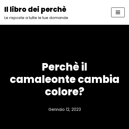
Il libro dei perchè
Vai
Le risposte a tutte le tue domande
al
contenuto
Perchè il
camaleonte cambia
colore?
Gennaio 12, 2023