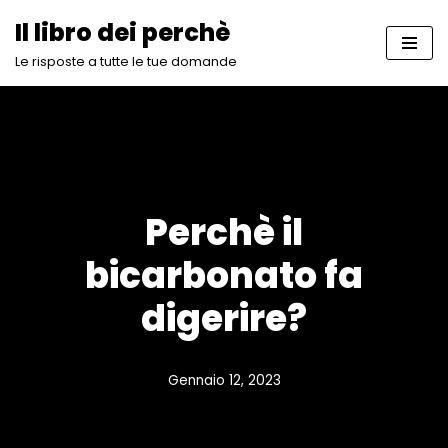
Il libro dei perchè
Vai
Le risposte a tutte le tue domande
al
contenuto
Perchè il
bicarbonato fa
digerire?
Gennaio 12, 2023