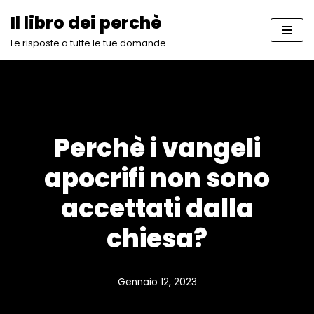
Il libro dei perchè
Vai
Le risposte a tutte le tue domande
al
contenuto
Perchè i vangeli
apocrifi non sono
accettati dalla
chiesa?
Gennaio 12, 2023