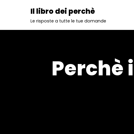
Il libro dei perchè
Vai
Le risposte a tutte le tue domande
al
contenuto
Perchè 