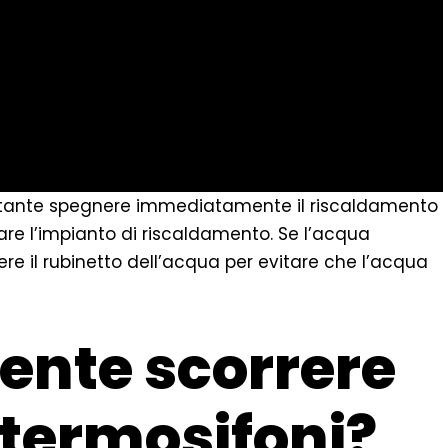
rtante spegnere immediatamente il riscaldamento
are l’impianto di riscaldamento. Se l’acqua
ere il rubinetto dell’acqua per evitare che l’acqua
ente scorrere
 termosifoni?