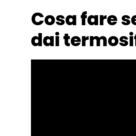
Cosa fare s
dai termosi