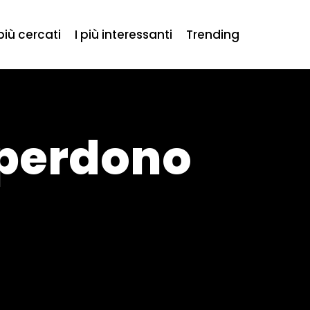
 più cercati
I più interessanti
Trending
 perdono