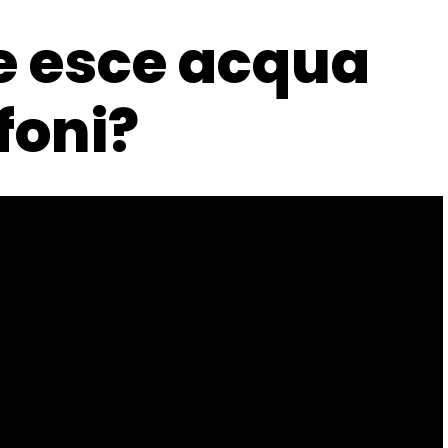
e esce acqua
foni?