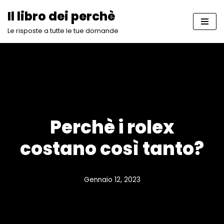
Il libro dei perchè
Vai
Le risposte a tutte le tue domande
al
contenuto
Perchè i rolex
costano così tanto?
Gennaio 12, 2023