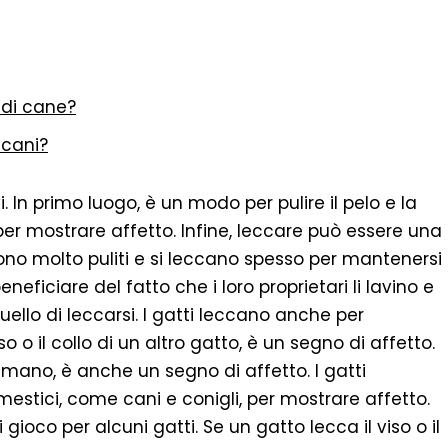
 di cane?
 cani?
i. In primo luogo, è un modo per pulire il pelo e la
 per mostrare affetto. Infine, leccare può essere una
 sono molto puliti e si leccano spesso per mantenersi
neficiare del fatto che i loro proprietari li lavino e
 quello di leccarsi. I gatti leccano anche per
o o il collo di un altro gatto, è un segno di affetto.
n umano, è anche un segno di affetto. I gatti
estici, come cani e conigli, per mostrare affetto.
oco per alcuni gatti. Se un gatto lecca il viso o il