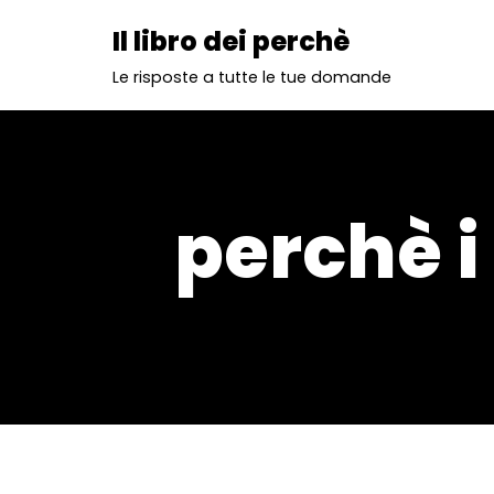
Il libro dei perchè
Vai
Le risposte a tutte le tue domande
al
contenuto
perchè i 