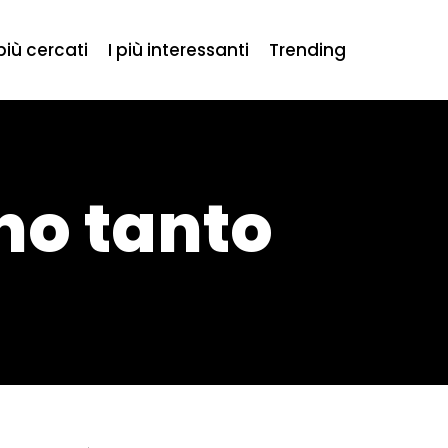
 più cercati
I più interessanti
Trending
no tanto