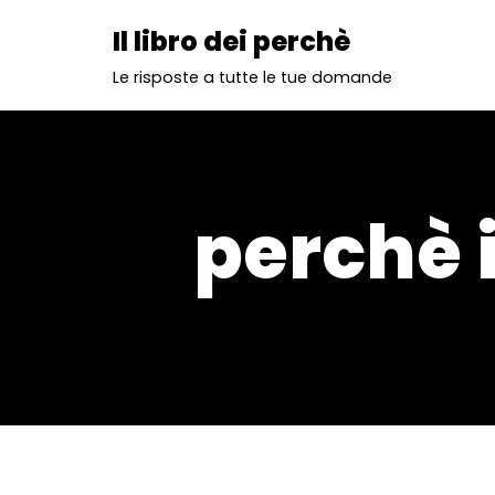
Il libro dei perchè
Vai
Le risposte a tutte le tue domande
al
contenuto
perchè 