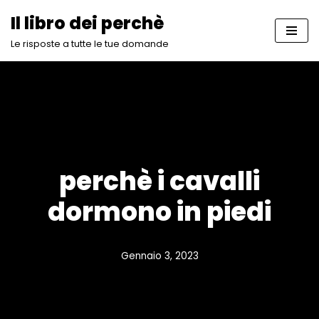
Il libro dei perchè
Vai
Le risposte a tutte le tue domande
al
contenuto
perchè i cavalli
dormono in piedi
Gennaio 3, 2023