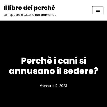
Il libro dei perchè
Vai
Le risposte a tutte le tue domande
al
contenuto
Perchè i cani si
annusano il sedere?
Gennaio 12, 2023