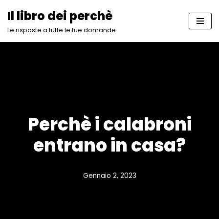
Il libro dei perchè
Vai
Le risposte a tutte le tue domande
al
contenuto
Perchè i calabroni
entrano in casa?
Gennaio 2, 2023