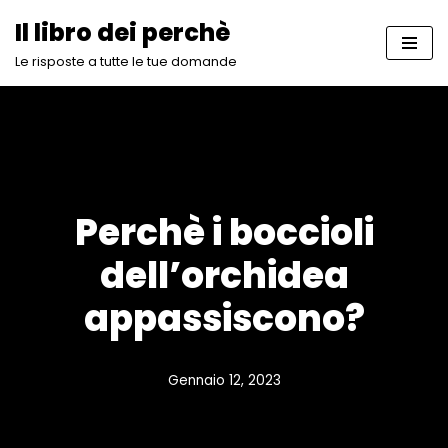
Il libro dei perchè
Vai
Le risposte a tutte le tue domande
al
contenuto
Perchè i boccioli
dell’orchidea
appassiscono?
Gennaio 12, 2023