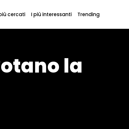
 più cercati
I più interessanti
Trending
votano la