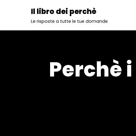
Il libro dei perchè
Vai
Le risposte a tutte le tue domande
al
contenuto
Perchè i