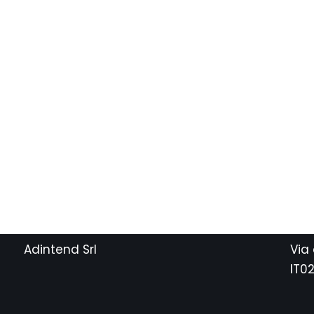
Adintend Srl
Via
IT0