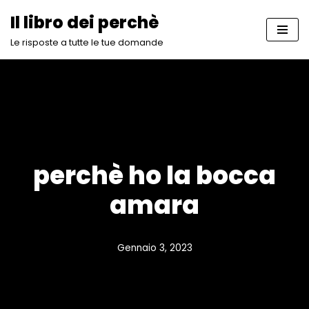
Il libro dei perchè
Vai
Le risposte a tutte le tue domande
al
contenuto
perchè ho la bocca
amara
Gennaio 3, 2023