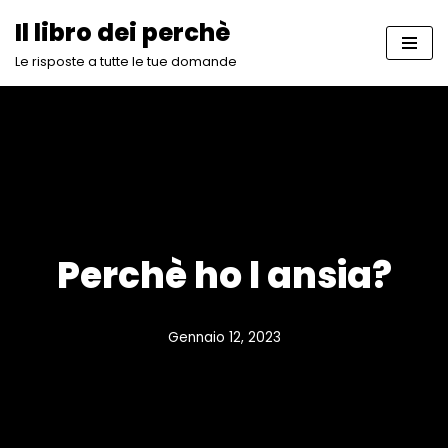
Il libro dei perchè
Vai
Le risposte a tutte le tue domande
al
contenuto
Perchè ho l ansia?
Gennaio 12, 2023