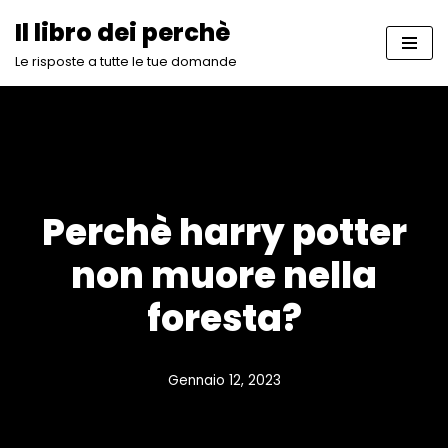
Il libro dei perchè
Vai
Le risposte a tutte le tue domande
al
contenuto
Perchè harry potter
non muore nella
foresta?
Gennaio 12, 2023