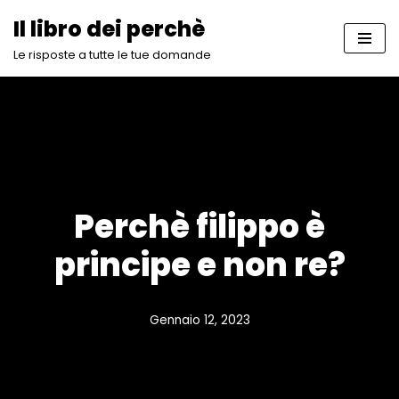
Il libro dei perchè
Vai
Le risposte a tutte le tue domande
al
contenuto
Perchè filippo è
principe e non re?
Gennaio 12, 2023