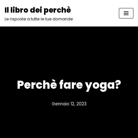
Il libro dei perchè
Vai
Le risposte a tutte le tue domande
al
contenuto
Perchè fare yoga?
Gennaio 12, 2023