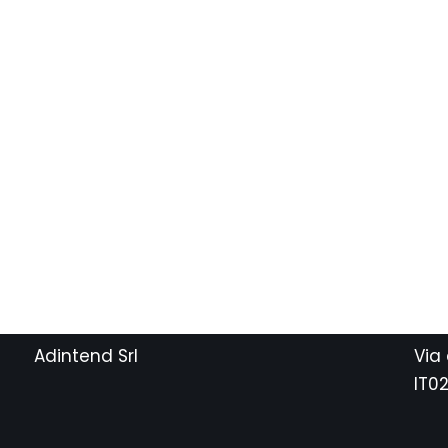
Adintend Srl
Via
IT0