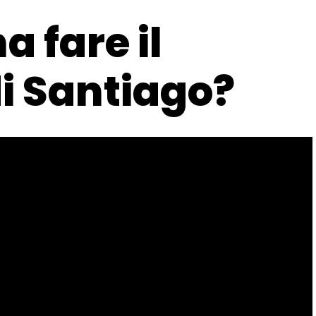
 fare il
 Santiago?