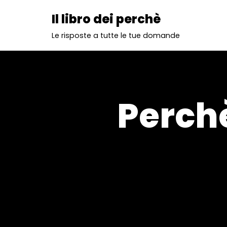
Il libro dei perchè
Vai
Le risposte a tutte le tue domande
al
contenuto
Perchè