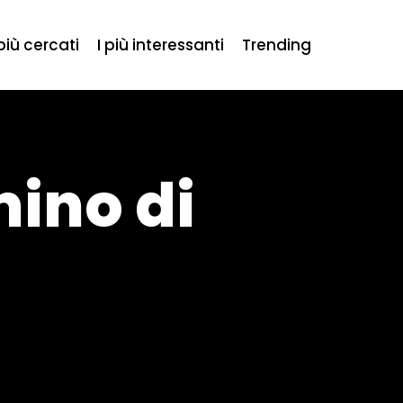
 più cercati
I più interessanti
Trending
mino di