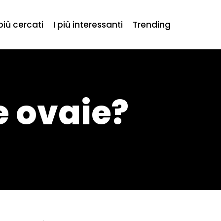
 più cercati
I più interessanti
Trending
e ovaie?