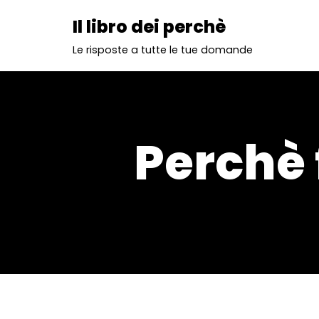
Il libro dei perchè
Vai
Le risposte a tutte le tue domande
al
contenuto
Perchè 