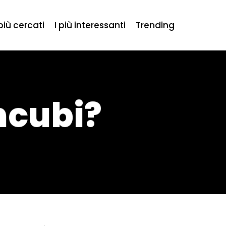
 più cercati
I più interessanti
Trending
ncubi?