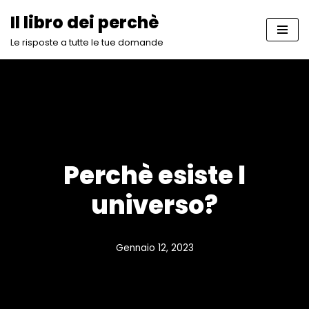
Il libro dei perchè
Vai
Le risposte a tutte le tue domande
al
contenuto
Perchè esiste l
universo?
Gennaio 12, 2023