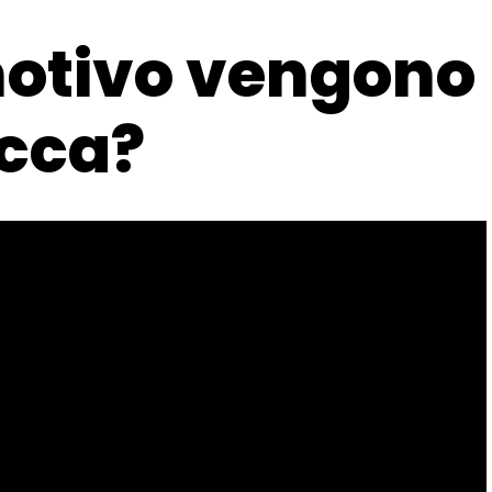
motivo vengono
occa?