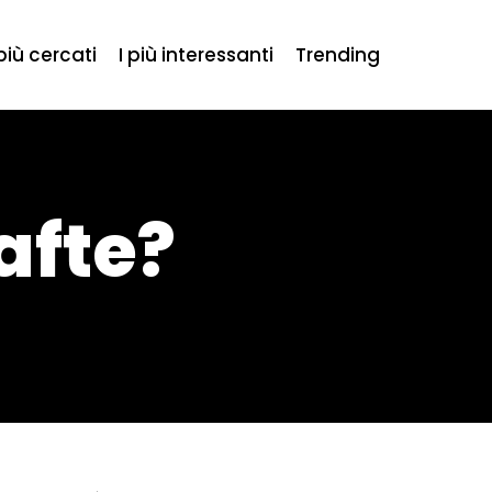
 più cercati
I più interessanti
Trending
afte?