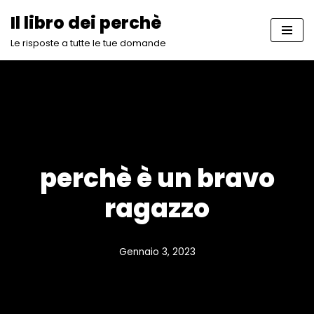
Il libro dei perchè
Vai
Le risposte a tutte le tue domande
al
contenuto
perchè è un bravo
ragazzo
Gennaio 3, 2023