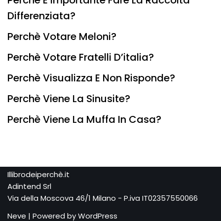
Perchè È Importante Fare La Raccolta
Differenziata?
Perchè Votare Meloni?
Perchè Votare Fratelli D’italia?
Perchè Visualizza E Non Risponde?
Perchè Viene La Sinusite?
Perchè Viene La Muffa In Casa?
Illibrodeiperchè.it
Adintend Srl
Via della Moscova 46/1 Milano - P.iva IT02357550066
Neve
| Powered by
WordPress