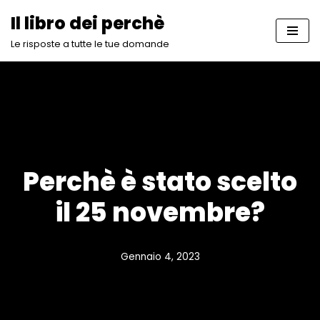
Il libro dei perchè
Vai
Le risposte a tutte le tue domande
al
contenuto
Perchè è stato scelto
il 25 novembre?
Gennaio 4, 2023