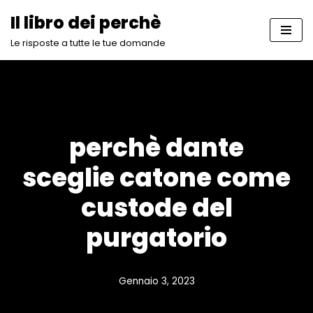
Il libro dei perchè
Vai
Le risposte a tutte le tue domande
al
contenuto
perchè dante
sceglie catone come
custode del
purgatorio
Gennaio 3, 2023