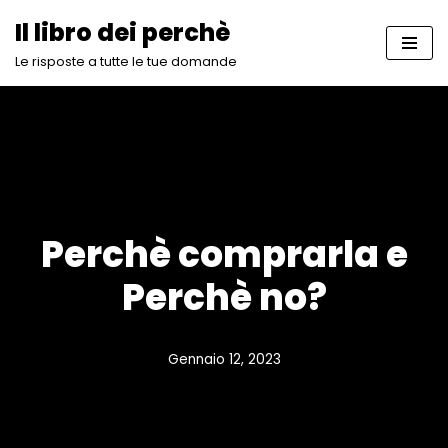
Il libro dei perchè
Vai
Le risposte a tutte le tue domande
al
contenuto
Perchè comprarla e
Perchè no?
Gennaio 12, 2023