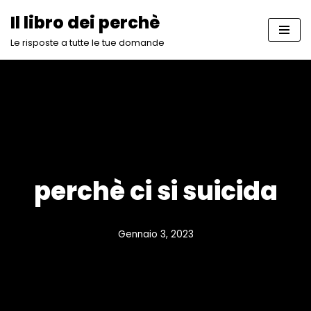
Il libro dei perchè
Vai
Le risposte a tutte le tue domande
al
contenuto
perchè ci si suicida
Gennaio 3, 2023