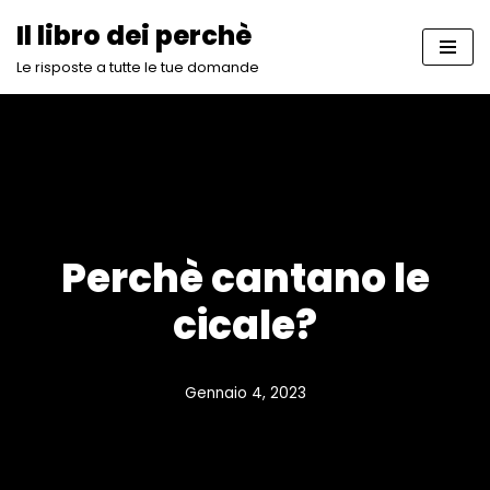
Il libro dei perchè
Vai
Le risposte a tutte le tue domande
al
contenuto
Perchè cantano le
cicale?
Gennaio 4, 2023