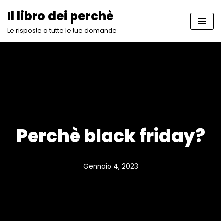
Il libro dei perchè
Vai
Le risposte a tutte le tue domande
al
contenuto
Perchè black friday?
Gennaio 4, 2023