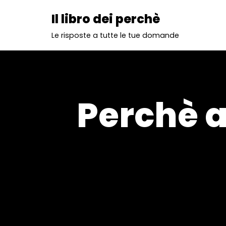
Il libro dei perchè
Vai
Le risposte a tutte le tue domande
al
contenuto
Perchè a