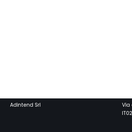
Adintend Srl
Via
IT0