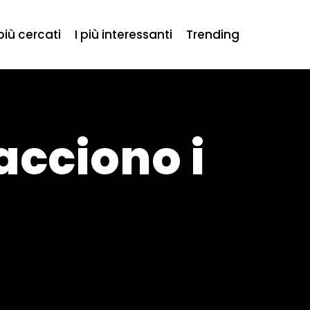
 più cercati
I più interessanti
Trending
acciono i