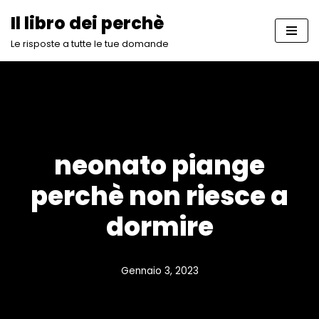
Il libro dei perchè
Vai
Le risposte a tutte le tue domande
al
contenuto
neonato piange
perchè non riesce a
dormire
Gennaio 3, 2023