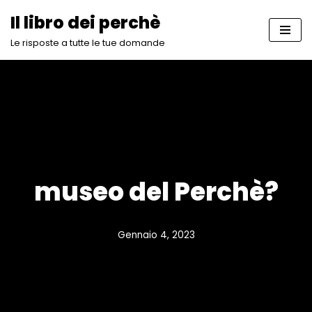
Il libro dei perchè
Vai
Le risposte a tutte le tue domande
al
contenuto
museo del Perchè?
Gennaio 4, 2023