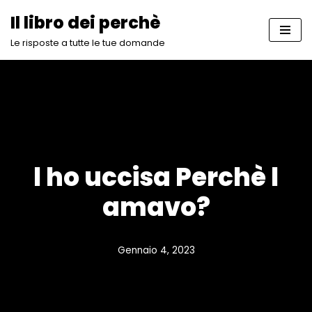
Il libro dei perchè
Vai
Le risposte a tutte le tue domande
al
contenuto
l ho uccisa Perchè l
amavo?
Gennaio 4, 2023