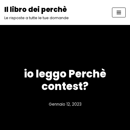
Il libro dei perchè
Vai
Le risposte a tutte le tue domande
al
contenuto
io leggo Perchè
contest?
Gennaio 12, 2023