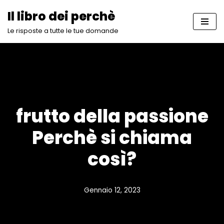
Il libro dei perchè
Vai
Le risposte a tutte le tue domande
al
contenuto
frutto della passione
Perchè si chiama
così?
Gennaio 12, 2023