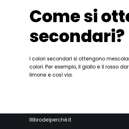
Come si ott
secondari?
I colori secondari si ottengono mescola
colori. Per esempio, il giallo e il rosso da
limone e così via.
Illibrodeiperchè.it