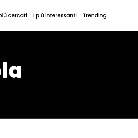
 più cercati
I più interessanti
Trending
ola