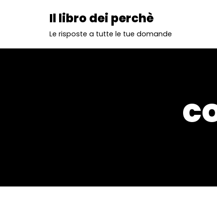
Il libro dei perchè
Vai
Le risposte a tutte le tue domande
al
contenuto
co