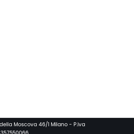
 della Moscova 46/1 Milano - P.iva
2357550066