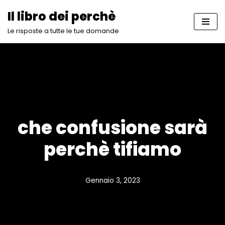
Il libro dei perchè
Vai
Le risposte a tutte le tue domande
al
contenuto
che confusione sarà
perchè tifiamo
Gennaio 3, 2023