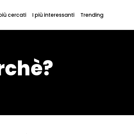
 più cercati
I più interessanti
Trending
rchè?