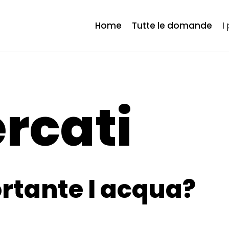
Home
Tutte le domande
I
ercati
rtante l acqua?