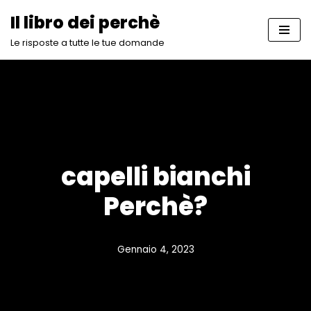
Il libro dei perchè
Vai
Le risposte a tutte le tue domande
al
contenuto
capelli bianchi
Perchè?
Gennaio 4, 2023